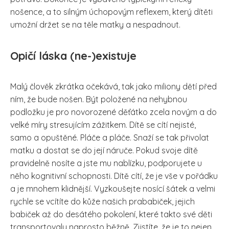
nošence, a to silným úchopovým reflexem, který dítěti
umožní držet se na těle matky a nespadnout.
Opičí láska (ne-)existuje
Malý člověk zkrátka očekává, tak jako miliony dětí před
ním, že bude nošen. Být položené na nehybnou
podložku je pro novorozené děťátko zcela novým a do
velké míry stresujícím zážitkem. Dítě se cítí nejisté,
samo a opuštěné. Pláče a pláče. Snaží se tak přivolat
matku a dostat se do její náruče. Pokud svoje dítě
pravidelně nosíte a jste mu nablízku, podporujete u
něho kognitivní schopnosti. Dítě cítí, že je vše v pořádku
a je mnohem klidnější. Vyzkoušejte nosící šátek a velmi
rychle se vcítíte do kůže našich prababiček, jejich
babiček až do desátého pokolení, které takto své děti
transportovaly naprosto běžně. Zjistíte, že je to nejen