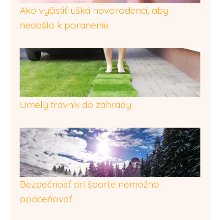
Ako vyčistiť ušká novorodenci, aby
nedošlo k poraneniu
Umelý trávnik do záhrady
Bezpečnosť pri športe nemožno
podceňovať