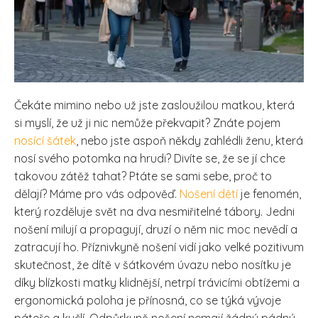
Čekáte mimino nebo už jste zasloužilou matkou, která
si myslí, že už ji nic nemůže překvapit? Znáte pojem
nosící šátek
, nebo jste aspoň někdy zahlédli ženu, která
nosí svého potomka na hrudi? Divíte se, že se jí chce
takovou zátěž tahat? Ptáte se sami sebe, proč to
dělají? Máme pro vás odpověď.
Nošení dětí
je fenomén,
který rozděluje svět na dva nesmiřitelné tábory. Jedni
nošení milují a propagují, druzí o něm nic moc nevědí a
zatracují ho. Příznivkyně nošení vidí jako velké pozitivum
skutečnost, že dítě v šátkovém úvazu nebo nosítku je
díky blízkosti matky klidnější, netrpí trávicími obtížemi a
ergonomická poloha je přínosná, co se týká vývoje