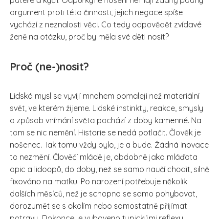
páteře a kyčlí. Odpůrkyně nošení nemají žádný pádný
argument proti této činnosti, jejich negace spíše
vychází z neznalosti věci. Co tedy odpovědět zvídavé
ženě na otázku, proč by měla své děti nosit?
Proč (ne-)nosit?
Lidská mysl se vyvíjí mnohem pomaleji než materiální
svět, ve kterém žijeme. Lidské instinkty, reakce, smysly
a způsob vnímání světa pochází z doby kamenné. Na
tom se nic nemění. Historie se nedá potlačit. Člověk je
nošenec. Tak tomu vždy bylo, je a bude. Žádná inovace
to nezmění. Člověčí mládě je, obdobně jako mláďata
opic a lidoopů, do doby, než se samo naučí chodit, silně
fixováno na matku. Po narození potřebuje několik
dalších měsíců, než je schopno se samo pohybovat,
dorozumět se s okolím nebo samostatně přijímat
potravu. Dokonce je vybaveno typickými reflexy