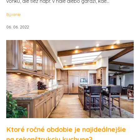
vonku, ale tiež napr. v hale alebo garáži, kde...
Bývanie
06. 06. 2022
Ktoré ročné obdobie je najideálnejšie
na rekonštrukciu kuchyne?