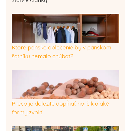
Staršie články
Ktoré pánske oblečenie by v pánskom
šatníku nemalo chýbať?
Prečo je dôležité dopĺňať horčík a aké
formy zvoliť