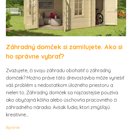
Záhradný domček si zamilujete. Ako si
ho správne vybrať?
Zvažujete, či svoju záhradu obohatiť o záhradný
domček? Možno práve táto drevostavba môže vyriešiť
váš problém s nedostatkom úložného priestoru a
nielen to. Záhradný domček sa najčastejšie používa
ako obyčajná kôlňa alebo úschovňa pracovného či
záhradného náradia. Avšak ľudia, ktorí zmýšľajú
kreatívne...
Bývanie