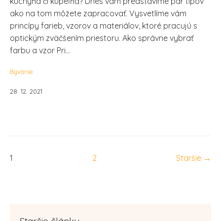
kuchyňa či kúpeľňa? Dnes vám predstavíme pár tipov
ako na tom môžete zapracovať. Vysvetlíme vám
princípy farieb, vzorov a materiálov, ktoré pracujú s
optickým zväčšením priestoru. Ako správne vybrať
farbu a vzor Pri...
Bývanie
28. 12. 2021
1
2
Staršie →