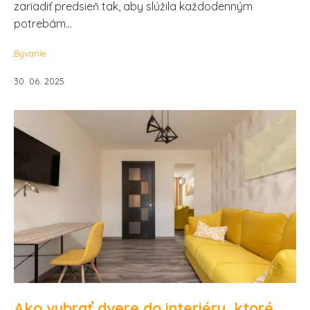
zariadiť predsieň tak, aby slúžila každodenným
potrebám...
Bývanie
30. 06. 2025
Ako vybrať dvere do interiéru, ktoré