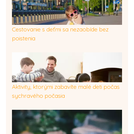
Cestovanie s deťmi sa nezaobíde bez
poistenia
Aktivity, ktorými zabavíte malé deti počas
sychravého počasia