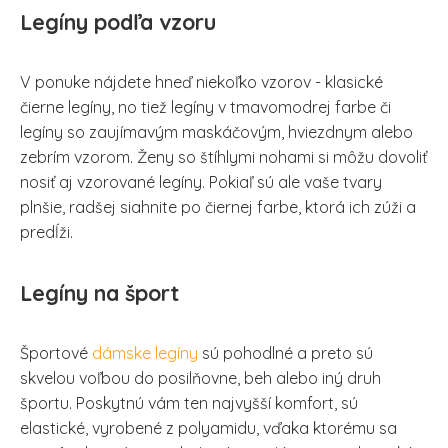
Legíny podľa vzoru
V ponuke nájdete hneď niekoľko vzorov - klasické
čierne legíny, no tiež legíny v tmavomodrej farbe či
legíny so zaujímavým maskáčovým, hviezdnym alebo
zebrím vzorom. Ženy so štíhlymi nohami si môžu dovoliť
nosiť aj vzorované legíny. Pokiaľ sú ale vaše tvary
plnšie, radšej siahnite po čiernej farbe, ktorá ich zúži a
predĺži.
Legíny na šport
Športové
dámske legíny
sú pohodlné a preto sú
skvelou voľbou do posilňovne, beh alebo iný druh
športu. Poskytnú vám ten najvyšší komfort, sú
elastické, vyrobené z polyamidu, vďaka ktorému sa