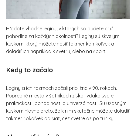
Hľadáte vhodné legíny, v ktorých sa budete cítiť
pohodlne za každých okolností? Legíny sú skvelým
kúskom, ktorý môžete nosiť takmer kamkoľvek a
doladiť ich napríklad k svetru, alebo na šport.
Kedy to začalo
Legíny a ich rozmach začali približne v 90. rokoch.
Popredné miesto v šatníkoch získali vďaka svojej
praktickosti, pohodlnosti a univerzálnosti. Sú úžasným
kúskom hlavne preto, že k nim skutočne môžete doladiť
takmer čokoľvek od šiat, cez svetre až po tuniky.