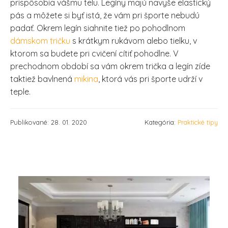
prispôsobia vášmu telu. Legíny majú navyše elastický
pás a môžete si byť istá, že vám pri športe nebudú
padať. Okrem legín siahnite tiež po pohodlnom
dámskom tričku
s krátkym rukávom alebo tielku, v
ktorom sa budete pri cvičení cítiť pohodlne. V
prechodnom období sa vám okrem trička a legín zíde
taktiež bavlnená
mikina
, ktorá vás pri športe udrží v
teple.
Publikované: 28. 01. 2020
Kategória:
Praktické tipy