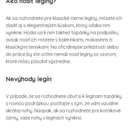
Ako nosiť legíny?
Ak sa rozhodnete pre klasické čierne legíny, môžete ich
zladiť aj s elegantnejším kúskom, ktorý vďaka nim
vynikne. Hodia sa k nim taktiež topánky na podpätku,
avšak nosiť ich môžete s balerínkami, mokasínmi či
klasickými teniskami. Na oficiálnejšie príležitosti alebo
do práce by ste určite nemali nosiť legíny so vzorom,
ktoré môžu pôsobiť výstredne.
Nevýhody legín
V prípade, že sa rozhodnete obuť si k legínam topánky
s rovnou podrážkou, počítajte s tým, že vám vizuálne
skrátia nohy. Naopak, ak sa rozhodnete pre kotníkové
čižmy, vaše nohy v legínach vyniknú.