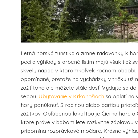
Letná horská turistika a zimné radovánky k ho
peci a výhľady sfarbené lístím majú však tiež s
skvelý nápad v ktoromkoľvek ročnom období. Ba
opomínané, pretože na vychádzky v tričku už nie
zažiť toho ale môžete stále dosť. Vydajte sa do
sebou.
Ubytovanie v Krkonošiach
sa oplatí na v
hory ponúknuť. S rodinou alebo partiou priateľ
zážitkov. Obľúbenou lokalitou je Čierna hora a 
ktoré práve v babom lete rozkvitne záplavou v
pripomína rozprávkové močiare. Krásne výhľ