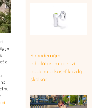
ri
ly je
hu
S moderným
eť a
inhalátorom porazí
nádchu a kašeľ každý
a
škôlkár
oho
linu,
e
ami