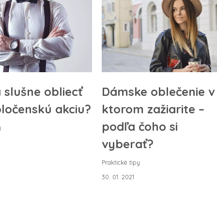
 slušne obliecť
Dámske oblečenie v
ločenskú akciu?
ktorom zažiarite –
podľa čoho si
y
vyberať?
Praktické tipy
30. 01. 2021