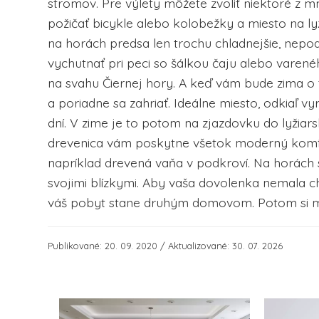
stromov. Pre výlety môžete zvoliť niektoré z 
požičať bicykle alebo kolobežky a miesto na lyž
na horách predsa len trochu chladnejšie, nepo
vychutnať pri peci so šálkou čaju alebo varené
na svahu Čiernej hory. A keď vám bude zima o 
a poriadne sa zahriať. Ideálne miesto, odkiaľ v
dní. V zime je to potom na zjazdovku do lyžiar
drevenica vám poskytne všetok moderný komfor
napríklad drevená vaňa v podkroví. Na horách s
svojimi blízkymi. Aby vaša dovolenka nemala c
váš pobyt stane druhým domovom. Potom si mô
Publikované: 20. 09. 2020 / Aktualizované: 30. 07. 2026