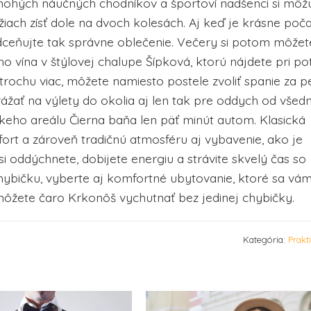
mnohých náučných chodníkov a športoví nadšenci si môž
iach zísť dole na dvoch kolesách. Aj keď je krásne počas
dceňujte tak správne oblečenie. Večery si potom môžet
ho vína v štýlovej chalupe Šípková, ktorú nájdete pri p
trochu viac, môžete namiesto postele zvoliť spanie za 
yrážať na výlety do okolia aj len tak pre oddych od všed
skeho areálu Čierna baňa len päť minút autom. Klasická
t a zároveň tradičnú atmosféru aj vybavenie, ako je
i oddýchnete, dobijete energiu a strávite skvelý čas so
hybičku, vyberte aj komfortné ubytovanie, ktoré sa vá
žete čaro Krkonôš vychutnať bez jedinej chybičky.
Kategória:
Prakt