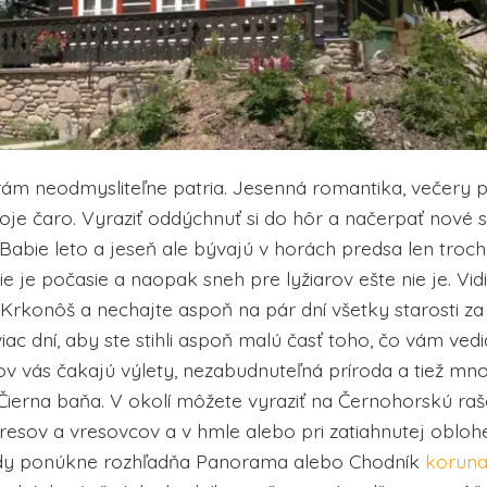
rám neodmysliteľne patria. Jesenná romantika, večery p
voje čaro. Vyraziť oddýchnuť si do hôr a načerpať nové si
bie leto a jeseň ale bývajú v horách predsa len troc
 je počasie a naopak sneh pre lyžiarov ešte nie je. Vidi
 Krkonôš a nechajte aspoň na pár dní všetky starosti za
iac dní, aby ste stihli aspoň malú časť toho, čo vám vedi
ov vás čakajú výlety, nezabudnuteľná príroda a tiež mn
Čierna baňa. V okolí môžete vyraziť na Černohorskú raše
resov a vresovcov a v hmle alebo pri zatiahnutej obloh
ady ponúkne rozhľadňa Panorama alebo Chodník
korun