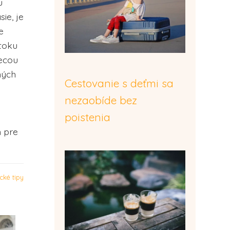
u
ie, je
e
otoku
pecou
ných
Cestovanie s deťmi sa
nezaobíde bez
poistenia
m pre
ické tipy