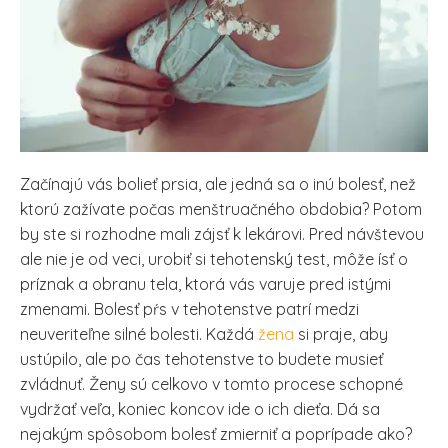
Začínajú vás bolieť prsia, ale jedná sa o inú bolesť, než
ktorú zažívate počas menštruačného obdobia? Potom
by ste si rozhodne mali zájsť k lekárovi. Pred návštevou
ale nie je od veci, urobiť si tehotenský test, môže ísť o
príznak a obranu tela, ktorá vás varuje pred istými
zmenami. Bolesť pŕs v tehotenstve patrí medzi
neuveriteľne silné bolesti. Každá
žena
si praje, aby
ustúpilo, ale po čas tehotenstve to budete musieť
zvládnuť. Ženy sú celkovo v tomto procese schopné
vydržať veľa, koniec koncov ide o ich dieťa. Dá sa
nejakým spôsobom bolesť zmierniť a poprípade ako?