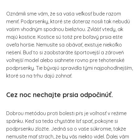
Oznámili sme vám, že sa vaša veľkosť bude razom
meniť. Podprsenky, ktoré ste doteraz nosili tak nebudú
vašim vhodným spodnou bielizňou. Zvlášť vtedy, ak
majú kostice. Kostice sú totiž pre boľavý prsia ešte
oveľa horšie. Nemusíte sa obávať, existuje niekoľko
riešení. Buď to si zaobstaráte športovejší a zároveň
voľnejší model alebo siahnete rovno pre tehotenské
podprsenky. Tie bývajú spravidla tými najpohodlnejším,
ktoré sa na trhu dajú zohnať.
Cez noc nechajte prsia odpočinúť.
Dobrou metódou proti bolesti pŕs je voľnosť v režime
spánku. Keď sa teda chystáte ísť spať, pokojne si
podprsenku zložte. Jedná sa o vaše súkromie, takže
nemusíte mať strach, že by vás niekto videl. Ďalej vám