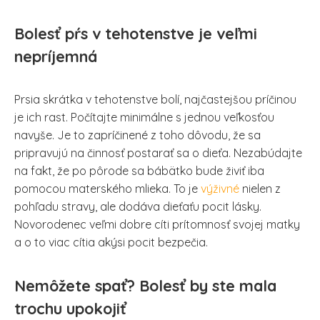
Bolesť pŕs v tehotenstve je veľmi
nepríjemná
Prsia skrátka v tehotenstve bolí, najčastejšou príčinou
je ich rast. Počítajte minimálne s jednou veľkosťou
navyše. Je to zapríčinené z toho dôvodu, že sa
pripravujú na činnosť postarať sa o dieťa. Nezabúdajte
na fakt, že po pôrode sa bábätko bude živiť iba
pomocou materského mlieka. To je
výživné
nielen z
pohľadu stravy, ale dodáva dieťaťu pocit lásky.
Novorodenec veľmi dobre cíti prítomnosť svojej matky
a o to viac cítia akýsi pocit bezpečia.
Nemôžete spať? Bolesť by ste mala
trochu upokojiť