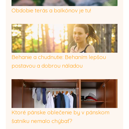
Obdobie terás a balkónov je tu!
Behanie a chudnutie: Behaním lepšou
postavou a dobrou náladou
Ktoré pánske oblečenie by v pánskom
šatníku nemalo chýbať?