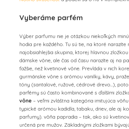
Vyberáme parfém
Výber parfumu nie je otázkou niekoľkých minút
hodia pre každého. Tu sú tie, na ktoré narazíte 
najobsiahlejšia skupina, ktorej hlavnou zložkou 
dámske vône, ale čas od času narazíte aj na 
ťažšie, než kvetinové vône. Prevláda v nich kore
gurmánske vône s arómou vanilky, kávy, praž
tóny (santalové, ružové, cédrové drevo…), po
parfémy sú často kombinované s ďalšími zložkam
vône
– veľmi zvláštna kategória imitujúca vôň
typické arómou kadidla, tabaku, driev, ale aj
parfumy). vôňa papradia – tak, ako sú kvetino
určená pre mužov. Základnými zložkami bývajú