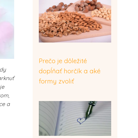
Prečo je dôležité
kdy
dopĺňať horčík a aké
rknuť
formy zvoliť
je
tom,
ce a