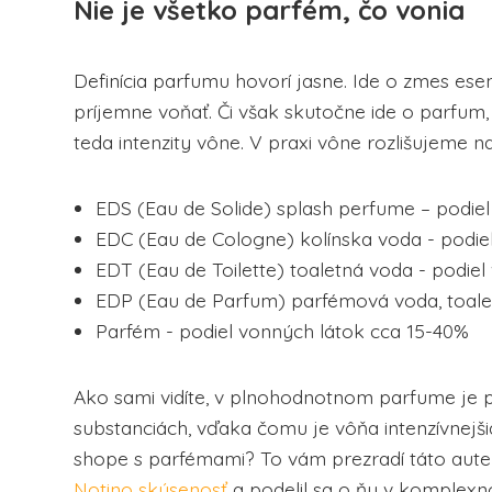
Nie je všetko parfém, čo vonia
Definícia parfumu hovorí jasne. Ide o zmes ese
príjemne voňať. Či však skutočne ide o parfum
teda intenzity vône. V praxi vône rozlišujeme na
EDS (Eau de Solide) splash perfume – podiel
EDC (Eau de Cologne) kolínska voda - podie
EDT (Eau de Toilette) toaletná voda - podie
EDP ​​(Eau de Parfum) parfémová voda, toale
Parfém - podiel vonných látok cca 15-40%
Ako sami vidíte, v plnohodnotnom parfume je p
substanciách, vďaka čomu je vôňa intenzívnejši
shope s parfémami? To vám prezradí táto aut
Notino skúsenosť
a podelil sa o ňu v komplex