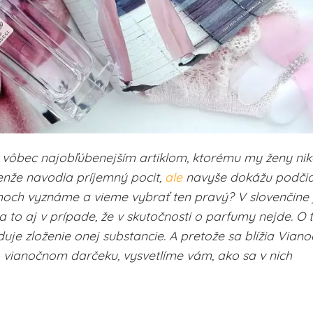
vôbec najobľúbenejším artiklom, ktorému my ženy ni
nže navodia príjemný pocit,
ale
navyše dokážu podčia
émoch vyznáme a vieme vybrať ten pravý? V slovenčine 
 to aj v prípade, že v skutočnosti o parfumy nejde. O 
duje zloženie onej substancie. A pretože sa blížia Viano
o vianočnom darčeku, vysvetlíme vám, ako sa v nich