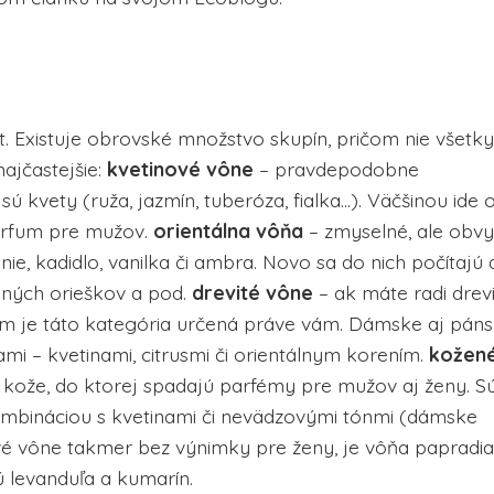
. Existuje obrovské množstvo skupín, pričom nie všetky
najčastejšie:
kvetinové vône
– pravdepodobne
sú kvety (ruža, jazmín, tuberóza, fialka…). Väčšinou ide 
parfum pre mužov.
orientálna vôňa
– zmyselné, ale obvy
nie, kadidlo, vanilka či ambra. Novo sa do nich počítajú 
ených orieškov a pod.
drevité vône
– ak máte radi drev
tom je táto kategória určená práve vám. Dámske aj pán
i – kvetinami, citrusmi či orientálnym korením.
kožen
u kože, do ktorej spadajú parfémy pre mužov aj ženy. S
 kombináciou s kvetinami či nevädzovými tónmi (dámske
vé vône takmer bez výnimky pre ženy, je vôňa papradia
 levanduľa a kumarín.