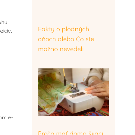
ohu
Fakty o plodných
ície,
dňoch alebo Čo ste
možno nevedeli
om e-
Prečo mať doma šijací