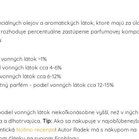
nciálnych olejov a aromatických látok, ktoré majú za úl
, rozhoduje percentuálne zastúpenie parfumovej kompoz
:
 vonných látok ~1%
l vonných látok cca 4-6%
l vonných látok cca 6-12%
tný parfém - podiel vonných látok cca 12-15%
odiel vonných látok niekoľkonásobne vyšší, než v iných
a a dlhotrvajúca.
Tip:
Ako sa nakupuje v najobľúbenejš
entická
Notino recenzia
! Autor Radek má s nákupom na
nom článku na svojom Ecoblogu.