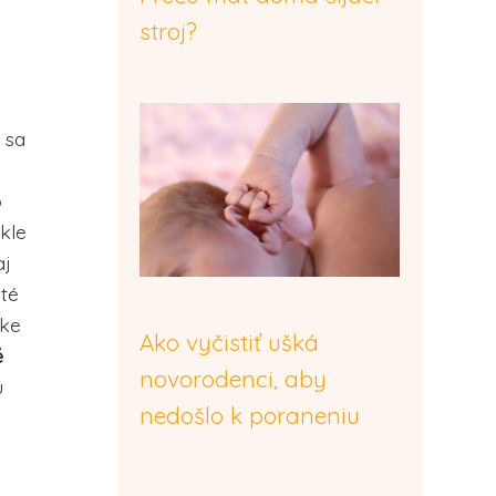
stroj?
 sa
o
kle
aj
ité
ske
Ako vyčistiť ušká
é
novorodenci, aby
ú
nedošlo k poraneniu