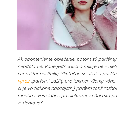
Ak opomenieme oblečenie, potom sú parfémy 
neodoláme. Vône jednoducho milujeme – niele
charakter nositeľky. Skutočne sa však v parf
výraz
„parfum“ zažitý pre takmer všetky vône a
či je vo flakóne naozajstný parfém totiž rozho
mnoho z vás siahne po niektorej z vôní ako p
zorientovať.