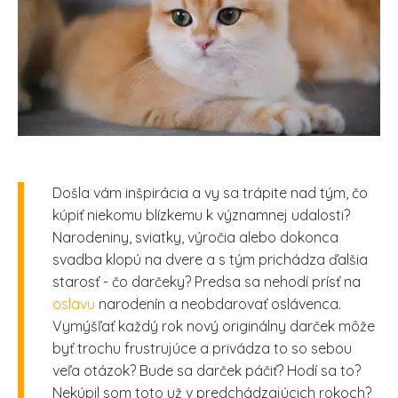
Došla vám inšpirácia a vy sa trápite nad tým, čo
kúpiť niekomu blízkemu k významnej udalosti?
Narodeniny, sviatky, výročia alebo dokonca
svadba klopú na dvere a s tým prichádza ďalšia
starosť - čo darčeky? Predsa sa nehodí prísť na
oslavu
narodenín a neobdarovať oslávenca.
Vymýšľať každý rok nový originálny darček môže
byť trochu frustrujúce a privádza to so sebou
veľa otázok? Bude sa darček páčiť? Hodí sa to?
Nekúpil som toto už v predchádzajúcich rokoch?