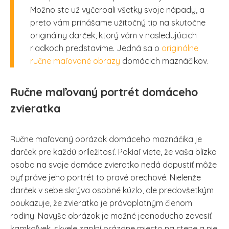
Možno ste už vyčerpali všetky svoje nápady, a
preto vám prinášame užitočný tip na skutočne
originálny darček, ktorý vám v nasledujúcich
riadkoch predstavíme. Jedná sa o
originálne
ručne maľované obrazy
domácich maznáčikov.
Ručne maľovaný portrét domáceho
zvieratka
Ručne maľovaný obrázok domáceho maznáčika je
darček pre každú príležitosť. Pokiaľ viete, že vaša blízka
osoba na svoje domáce zvieratko nedá dopustiť môže
byť práve jeho portrét to pravé orechové. Nielenže
darček v sebe skrýva osobné kúzlo, ale predovšetkým
poukazuje, že zvieratko je právoplatným členom
rodiny. Navyše obrázok je možné jednoducho zavesiť
kamkoľvek, skvele zaplní prázdne miesto na stene a nie