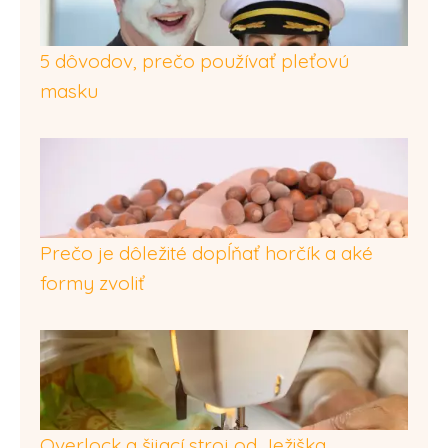
5 dôvodov, prečo používať pleťovú
masku
Prečo je dôležité dopĺňať horčík a aké
formy zvoliť
Overlock a šijací stroj od Ježiška