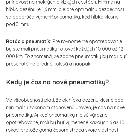
priľnavosť na mokrých a klzkých cestách. Minimálna
hĺbka dezénu je 1,6 mm, ale pre optimálnu bezpečnosť
sa odporúča vymeniť pneumatiky, keď hĺbka klesne
pod 3 mm.
Rotácia pneumatík:
Pre rovnomerné opotrebovanie
by ste mali pneumatiky rotovať každých 10 000 až 12
000 km. To znamená, že zadné pneumatiky by mali byť
presunuté na predné kolesá a naopak.
Kedy je čas na nové pneumatiky?
Vo všeobecnosti platí, že ak hĺbka dezénu klesne pod
minimálnu zákonom stanovenú úroveň, je čas na nové
pneumatiky. Aj keď pneumatiky nie sú výrazne
opotrebované, mali by byť vymenené každých 6 až 10
rokov, pretože guma časom stráca svoje vlastnosti.