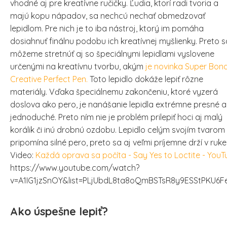
vhodné aj pre kreatívne ručičky. Ľudia, ktorí radi tvoria a
majú kopu nápadov, sa nechcú nechať obmedzovať
lepidlom. Pre nich je to iba nástroj, ktorý im pomáha
dosiahnuť finálnu podobu ich kreatívnej myšlienky. Preto s
môžeme stretnúť aj so špeciálnymi lepidlami vyslovene
určenými na kreatívnu tvorbu, akým
je novinka Super Bon
Creative Perfect Pen.
Toto lepidlo dokáže lepiť rôzne
materiály. Vďaka špeciálnemu zakončeniu, ktoré vyzerá
doslova ako pero, je nanášanie lepidla extrémne presné a
jednoduché. Preto ním nie je problém prilepiť hoci aj malý
korálik či inú drobnú ozdobu. Lepidlo celým svojím tvarom
pripomína silné pero, preto sa aj veľmi príjemne drží v ruke
Video:
Každá oprava sa počíta - Say Yes to Loctite - You
https://www.youtube.com/watch?
v=A1IG1jzSnOY&list=PLjUbdL8ta8oQmBSTsR8y9ESStPKU6F
Ako úspešne lepiť?