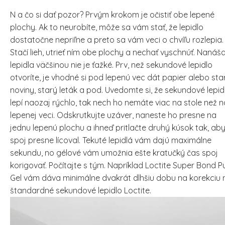
N a čo si dať pozor? Prvým krokom je očistiť obe lepené
plochy. Ak to neurobíte, môže sa vám stať, že lepidlo
dostatočne nepriľne a preto sa vám veci o chvíľu rozlepia.
Stačí lieh, utrieť ním obe plochy a nechať vyschnúť.
Nanáša
lepidla väčšinou nie je ťažké. Prv, než sekundové lepidlo
otvoríte, je vhodné si pod lepenú vec dát papier alebo sta
noviny, starý leták a pod. Uvedomte si, že sekundové lepid
lepí naozaj rýchlo, tak nech ho nemáte viac na stole než n
lepenej veci. Odskrutkujte uzáver, naneste ho presne na
jednu lepenú plochu a ihneď pritlačte druhý kúsok tak, ab
spoj presne lícoval. Tekuté lepidlá vám dajú maximálne
sekundu, no gélové vám umožnia ešte kratučký čas spoj
korigovať. Počítajte s tým. Napríklad Loctite Super Bond P
Gel vám dáva minimálne dvakrát dlhšiu dobu na korekciu 
štandardné sekundové lepidlo Loctite.