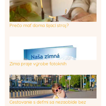
Prečo mať doma šijací stroj?
Zima praje výrobe fotokníh
Cestovanie s deťmi sa nezaobíde bez