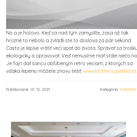
No a je hotovo. Keď sa nad tým zamyslíte, zasa až tak
hrozné to nebolo a zvládli ste to doslova za pár sekúnd.
Často je lepšie vrátiť veci späť do života. Správať sa trošk
ekologicky a opravovať. Veď nemusíme mať stále niečo no
Je fajn dať šancu obľúbeným retro veciam, z ktorých sa
vďaka lepeniu môžete znovu tešiť.
www.loctite-superbond.
Publikované: 01. 12. 2021
Kategória:
Praktické