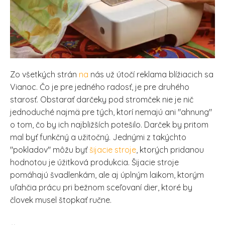
Zo všetkých strán
na
nás už útočí reklama blížiacich sa
Vianoc. Čo je pre jedného radosť, je pre druhého
starosť. Obstarať darčeky pod stromček nie je nič
jednoduché najmä pre tých, ktorí nemajú ani "ahnung"
o tom, čo by ich najbližších potešilo. Darček by pritom
mal byť funkčný a užitočný. Jednými z takýchto
"pokladov" môžu byť
šijacie stroje
, ktorých pridanou
hodnotou je úžitková produkcia. Šijacie stroje
pomáhajú švadlenkám, ale aj úplným laikom, ktorým
uľahčia prácu pri bežnom sceľovaní dier, ktoré by
človek musel štopkať ručne.