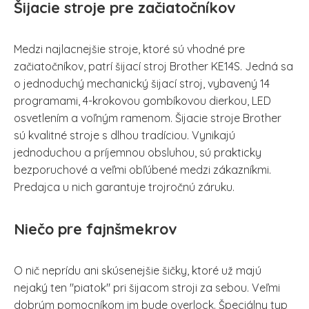
Šijacie stroje pre začiatočníkov
Medzi najlacnejšie stroje, ktoré sú vhodné pre
začiatočníkov, patrí šijací stroj Brother KE14S. Jedná sa
o jednoduchý mechanický šijací stroj, vybavený 14
programami, 4-krokovou gombíkovou dierkou, LED
osvetlením a voľným ramenom. Šijacie stroje Brother
sú kvalitné stroje s dlhou tradíciou. Vynikajú
jednoduchou a príjemnou obsluhou, sú prakticky
bezporuchové a veľmi obľúbené medzi zákazníkmi.
Predajca u nich garantuje trojročnú záruku.
Niečo pre fajnšmekrov
O nič neprídu ani skúsenejšie šičky, ktoré už majú
nejaký ten "piatok" pri šijacom stroji za sebou. Veľmi
dobrým pomocníkom im bude overlock. Špeciálny typ