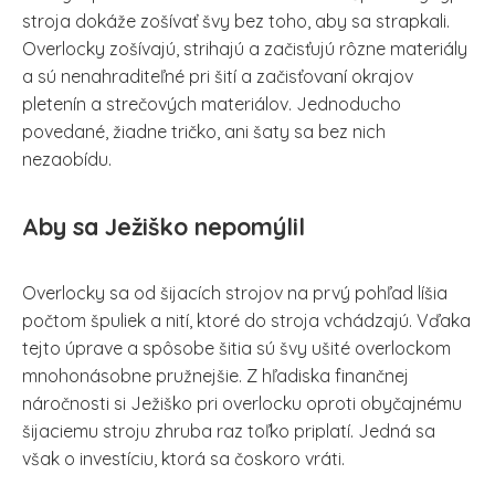
stroja dokáže zošívať švy bez toho, aby sa strapkali.
Overlocky zošívajú, strihajú a začisťujú rôzne materiály
a sú nenahraditeľné pri šití a začisťovaní okrajov
pletenín a strečových materiálov. Jednoducho
povedané, žiadne tričko, ani šaty sa bez nich
nezaobídu.
Aby sa Ježiško nepomýlil
Overlocky sa od šijacích strojov na prvý pohľad líšia
počtom špuliek a nití, ktoré do stroja vchádzajú. Vďaka
tejto úprave a spôsobe šitia sú švy ušité overlockom
mnohonásobne pružnejšie. Z hľadiska finančnej
náročnosti si Ježiško pri overlocku oproti obyčajnému
šijaciemu stroju zhruba raz toľko priplatí. Jedná sa
však o investíciu, ktorá sa čoskoro vráti.