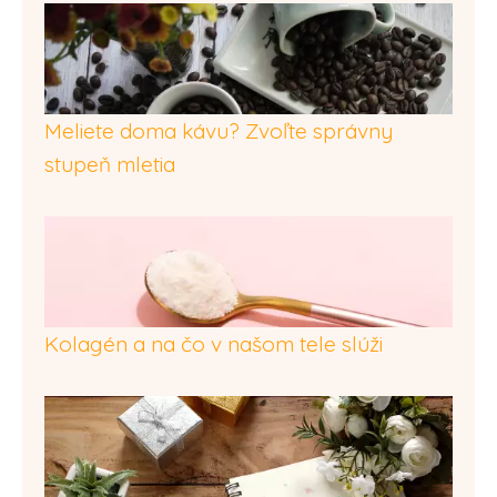
Meliete doma kávu? Zvoľte správny
stupeň mletia
Kolagén a na čo v našom tele slúži