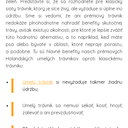
zeleň. Predstavte si, že sa rozhodnete pre klasický
siaty trávnik, ktorý je síce živý, ale vyžaduje si úplne inú
údržbu. Sme si vedomí, že ani prémiový trávnik
nedokáže plnohodnotne nahradiť benefity skutočnej
trávy, avšak existujú okolnosti, pre ktoré je lepšie zvážiť
túto hodnotnú alternatívu, a to napríklad, keď máte
psa alebo bývate v oblasti, ktoré nepraje porastu,
a podobne. Tu sú hlavné benefity našich prémiových
Holandských umelých trávnikov oproti klasickému
trávniku:
Umelý trávnik
si nevyžaduje takmer žiadnu
údržbu;
Umelý trávnik sa nemusí sekať, kosiť, hnojiť,
zalievať a ani prevzdušňovať;