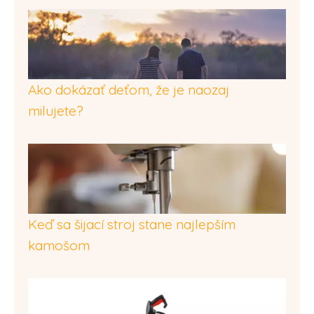
Ako dokázať deťom, že je naozaj
milujete?
Keď sa šijací stroj stane najlepším
kamošom