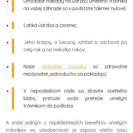
Dlhodobé náklady na údržbu umelého trávnika
na vašej záhrade sú v podstate takmer nulové;
Ľahká údržba a čistenie;
Jeho krásny a luxusný vzhľad si zachová po
celý rok a na niekoľko rokov;
Naše
Holadské trávniky
sú zdravotne
nezávadné, jednoducho sa pokladajú;
V neposlednom rade sa zbavíte všetkého
blata, pretože voda pretečie umelým
trávnikom do podložia.
A snáď jedným z najdôležitejších benefitov umelých
trávnikov vo všeobecnosti je úspora vášho času