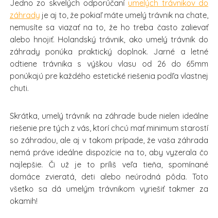
Jedno zo skvelých odporúčaní
umelých trávnikov do
záhrady
je aj to, že pokiaľ máte umelý trávnik na chate,
nemusíte sa viazať na to, že ho treba často zalievať
alebo hnojiť. Holandský trávnik, ako umelý trávnik do
záhrady ponúka praktický doplnok. Jarné a letné
odtiene trávnika s výškou vlasu od 26 do 65mm
ponúkajú pre každého estetické riešenia podľa vlastnej
chuti.
Skrátka, umelý trávnik na záhrade bude nielen ideálne
riešenie pre tých z vás, ktorí chcú mať minimum starostí
so záhradou, ale aj v takom prípade, že vaša záhrada
nemá práve ideálne dispozície na to, aby vyzerala čo
najlepšie. Či už je to príliš veľa tieňa, spomínané
domáce zvieratá, deti alebo neúrodná pôda. Toto
všetko sa dá umelým trávnikom vyriešiť takmer za
okamih!