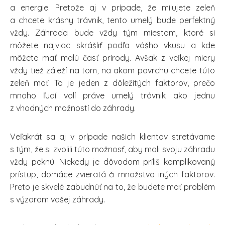
a energie. Pretože aj v prípade, že milujete zeleň
a chcete krásny trávnik, tento umelý bude perfektný
vždy. Záhrada bude vždy tým miestom, ktoré si
môžete najviac skrášliť podľa vášho vkusu a kde
môžete mať malú časť prírody. Avšak z veľkej miery
vždy tiež záleží na tom, na akom povrchu chcete túto
zeleň mať. To je jeden z dôležitých faktorov, prečo
mnoho ľudí volí práve umelý trávnik ako jednu
z vhodných možností do záhrady.
Veľakrát sa aj v prípade našich klientov stretávame
s tým, že si zvolili túto možnosť, aby mali svoju záhradu
vždy peknú. Niekedy je dôvodom príliš komplikovaný
prístup, domáce zvieratá či množstvo iných faktorov.
Preto je skvelé zabudnúť na to, že budete mať problém
s výzorom vašej záhrady.