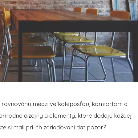
lú rovnováhu medzi veľkoleposťou, komfortom a
rírodné dizajny a elementy, ktoré dodajú každej
te si mali pri ich zariaďovaní dať pozor?