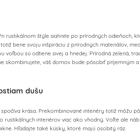
Pri rustikálnom štýle siahnite po prírodných odieňoch, k
totiž berie svoju inšpiráciu z prírodných materiálov, med
 voľbou sú odtiene sivej a hnedej. Prírodná zelená, tra
odne skombinujete, váš domov bude pôsobiť príjemným a
ostiam dušu
 spočíva krása. Prekombinované interiéry totiž môžu pô
 rustikálnych interiérov viac ako vhodný. Voľte ale ná
kne. Hľadajte také kúsky, ktoré majú osobitý ráz.