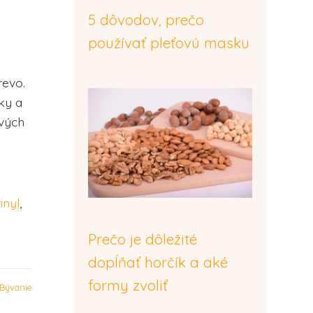
5 dôvodov, prečo
používať pleťovú masku
revo.
ky a
ových
inyl
,
Prečo je dôležité
dopĺňať horčík a aké
formy zvoliť
Bývanie