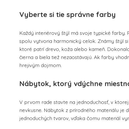
Vyberte si tie správne farby
Každý interiérový štýl má svoje typické farby. 
spolu vytvoria harmonický celok. Známy štýl si 
ktoré patrí drevo, koža alebo kameň. Dokonalou
čierna a biela tiež nezaostávajú. Ak farby vh
hrejivým dojmom.
Nábytok, ktorý vdýchne miestn
V prvom rade stavte na jednoduchosť, v ktorej
nevkusne. Nábytok z prírodného materiálu je do
jednoduchých tvarov, vďaka čomu materiál vyni