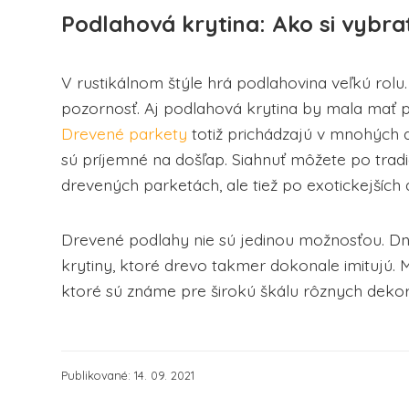
Podlahová krytina: Ako si vybra
V rustikálnom štýle hrá podlahovina veľkú rolu
pozornosť. Aj podlahová krytina by mala mať pr
Drevené parkety
totiž prichádzajú v mnohých 
sú príjemné na došľap. Siahnuť môžete po tra
drevených parketách, ale tiež po exotickejších
Drevené podlahy nie sú jedinou možnosťou. Dne
krytiny, ktoré drevo takmer dokonale imitujú. 
ktoré sú známe pre širokú škálu rôznych dekor
Publikované: 14. 09. 2021