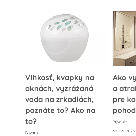
Vlhkosť, kvapky na
Ako vy
oknách, vyzrážaná
a atra
voda na zrkadlách,
pre k
poznáte to? Ako na
pohodl
to?
Bývanie
30. 06. 2025
Bývanie