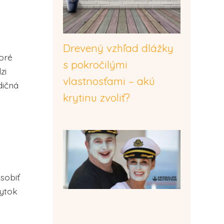
Drevený vzhľad dlážky
toré
s pokročilými
zi
vlastnosťami – akú
dičná
krytinu zvoliť?
sobiť
bytok