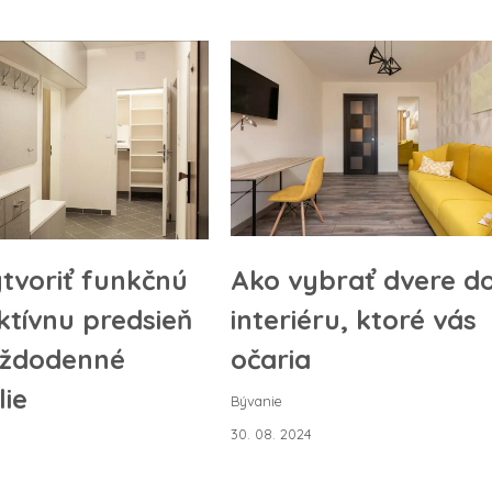
tvoriť funkčnú
Ako vybrať dvere d
ktívnu predsieň
interiéru, ktoré vás
aždodenné
očaria
ie
Bývanie
30. 08. 2024