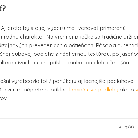
ť?
. Aj preto by ste jej výberu mali venovať primeranú
írodný charakter. Na vrchnej priečke sa tradične drží d
dizajnových prevedeniach a odtieňoch. Pôsobia autentic
dičnej dubovej podlahe s nádhernou textúrou, po jaseň
 alternatívach ako napríklad mahagón alebo čerešňa.
šní výrobcovia totiž ponúkajú aj lacnejšie podlahové
Medzi nimi nájdete napríklad
laminátové podlahy
alebo
v
ov.
Kategória: