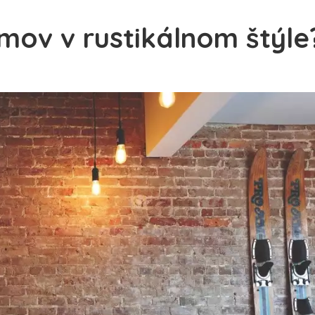
omov v rustikálnom štýle