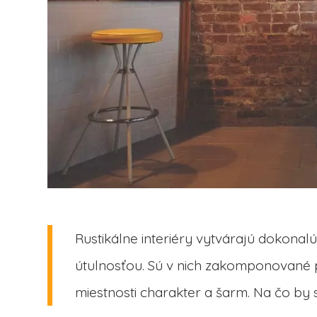
Rustikálne interiéry vytvárajú dokona
útulnosťou. Sú v nich zakomponované p
miestnosti charakter a šarm. Na čo by s