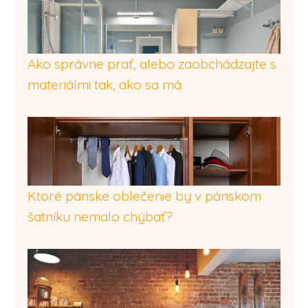
Ako správne prať, alebo zaobchádzajte s
materiálmi tak, ako sa má
Ktoré pánske oblečenie by v pánskom
šatníku nemalo chýbať?