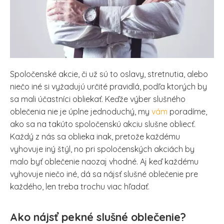
Spoločenské akcie, či už sú to oslavy, stretnutia, alebo
niečo iné si vyžadujú určité pravidlá, podľa ktorých by
sa mali účastníci obliekať. Keďže výber slušného
oblečenia nie je úplne jednoduchý, my
vám
poradíme,
ako sa na takúto spoločenskú akciu slušne obliecť.
Každý z nás sa oblieka inak, pretože každému
vyhovuje iný štýl, no pri spoločenských akciách by
malo byť oblečenie naozaj vhodné. Aj keď každému
vyhovuje niečo iné, dá sa nájsť slušné oblečenie pre
každého, len treba trochu viac hľadať.
Ako nájsť pekné slušné oblečenie?