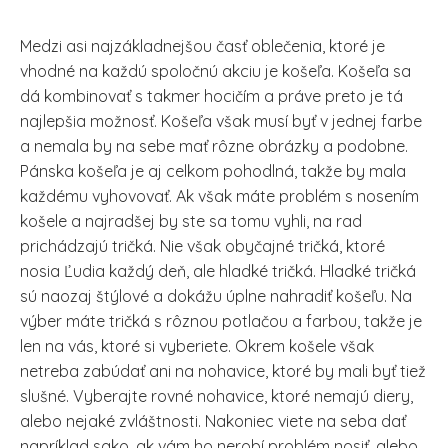
Medzi asi najzákladnejšou časť oblečenia, ktoré je
vhodné na každú spoločnú akciu je košeľa. Košeľa sa
dá kombinovať s takmer hocičím a práve preto je tá
najlepšia možnosť. Košeľa však musí byť v jednej farbe
a nemala by na sebe mať rôzne obrázky a podobne.
Pánska košeľa je aj celkom pohodlná, takže by mala
každému vyhovovať. Ak však máte problém s nosením
košele a najradšej by ste sa tomu vyhli, na rad
prichádzajú tričká. Nie však obyčajné tričká, ktoré
nosia Ľudia každý deň, ale hladké tričká. Hladké tričká
sú naozaj štýlové a dokážu úplne nahradiť košeľu. Na
výber máte tričká s rôznou potlačou a farbou, takže je
len na vás, ktoré si vyberiete. Okrem košele však
netreba zabúdať ani na nohavice, ktoré by mali byť tiež
slušné. Vyberajte rovné nohavice, ktoré nemajú diery,
alebo nejaké zvláštnosti. Nakoniec viete na seba dať
napríklad sako, ak vám ho nerobí problém nosiť, alebo