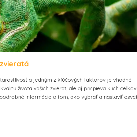
zvieratá
 starostlivosť a jedným z kľúčových faktorov je vhodné
valitu života vašich zvierat, ale aj prispieva k ich celk
odrobné informácie o tom, ako vybrať a nastaviť osvet