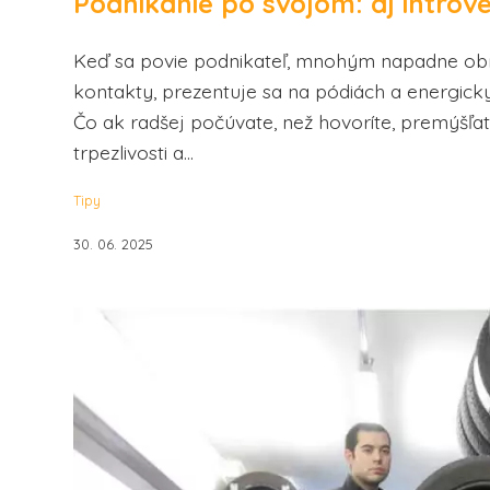
Podnikanie po svojom: aj introve
Keď sa povie podnikateľ, mnohým napadne obr
kontakty, prezentuje sa na pódiách a energick
Čo ak radšej počúvate, než hovoríte, premýšľat
trpezlivosti a...
Tipy
30. 06. 2025