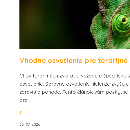
Vhodné osvetlenie pre terarijné 
Chov terarijných zvierat si vyžaduje špecifickú
osvetlenie. Správne osvetlenie nielenže zvyšuje k
zdraviu a pohode. Tento článok vám poskytne p
pre...
Tipy
30. 07. 2026