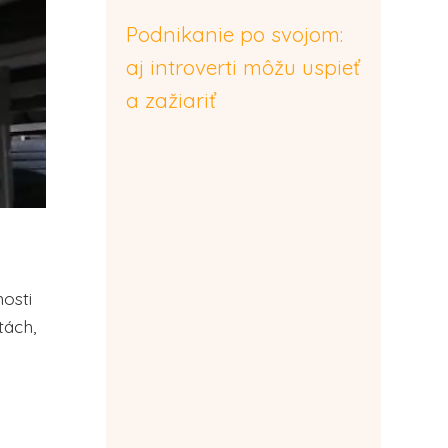
Podnikanie po svojom:
aj introverti môžu uspieť
a zažiariť
osti
tách,