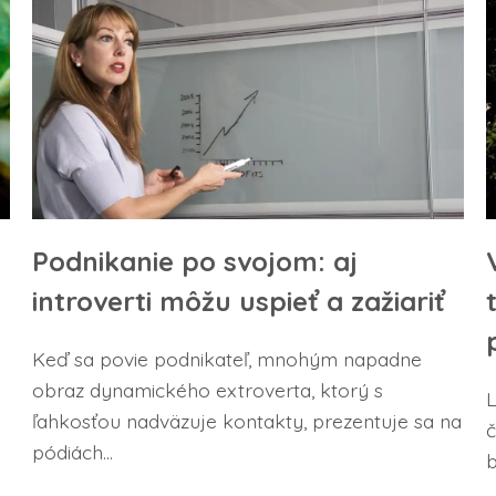
Podnikanie po svojom: aj
introverti môžu uspieť a zažiariť
Keď sa povie podnikateľ, mnohým napadne
obraz dynamického extroverta, ktorý s
L
ľahkosťou nadväzuje kontakty, prezentuje sa na
č
pódiách...
b