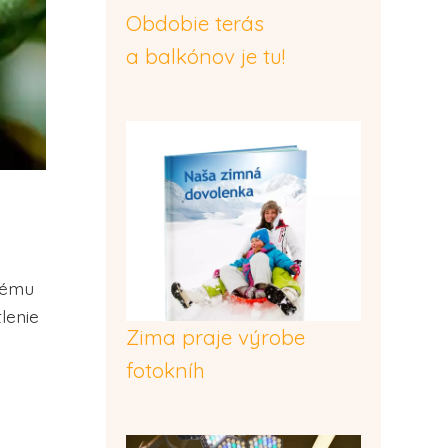
Obdobie terás
a balkónov je tu!
ovému
lenie
Zima praje výrobe
fotokníh