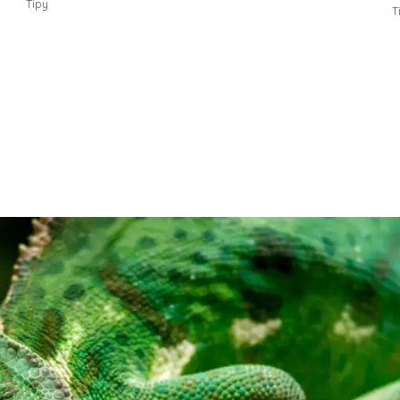
Tipy
T