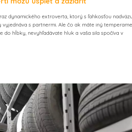
rti môžu uspieť a zažiariť
az dynamického extroverta, ktorý s ľahkosťou nadväzu
y vyjednáva s partnermi. Ale čo ak máte iný temperam
e do hĺbky, nevyhľadávate hluk a vaša sila spočíva v