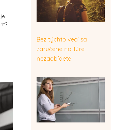
je
ent?
Bez týchto vecí sa
zaručene na túre
nezaobídete