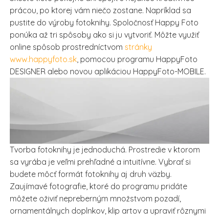
prácou, po ktorej vám niečo zostane. Napríklad sa
pustite do výroby fotoknihy. Spoločnosť Happy Foto
ponúka až tri spôsoby ako si ju vytvoriť. Môžte využiť
online spôsob prostredníctvom
stránky
www.happyfoto.sk
, pomocou programu HappyFoto
DESIGNER alebo novou aplikáciou HappyFoto-MOBILE.
Tvorba fotoknihy je jednoduchá. Prostredie v ktorom
sa vyrába je veľmi prehľadné a intuitívne. Vybrať si
budete môcť formát fotoknihy aj druh väzby.
Zaujímavé fotografie, ktoré do programu pridáte
môžete oživiť nepreberným množstvom pozadí,
ornamentálnych doplnkov, klip artov a upraviť rôznymi