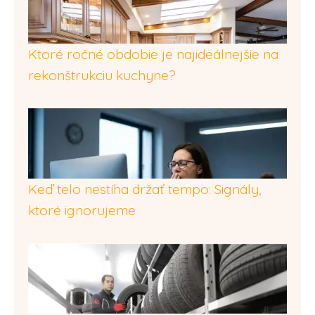
Ktoré ročné obdobie je najideálnejšie na
rekonštrukciu kuchyne?
Keď telo nestíha držať tempo: Signály,
ktoré ignorujeme