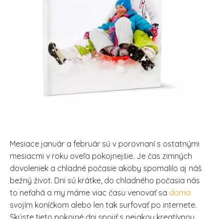
Mesiace január a február sú v porovnaní s ostatnými
mesiacmi v roku oveľa pokojnejšie. Je čas zimných
dovoleniek a chladné počasie akoby spomalilo aj náš
bežný život. Dni sú krátke, do chladného počasia nás
to neťahá a my máme viac času venovať sa
doma
svojím koníčkom alebo len tak surfovať po internete.
Skúste tieto pokojné dni spojiť s nejakou kreatívnou